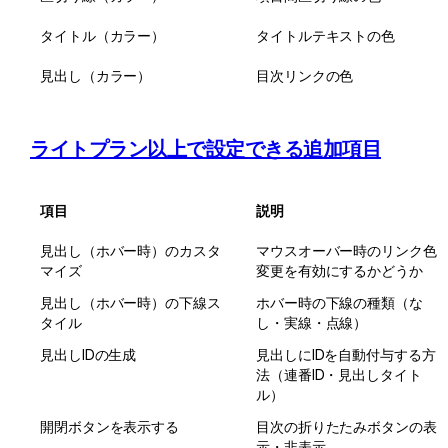
タイトル（カラー）
タイトルテキストの色
見出し（カラー）
目次リンクの色
ライトプラン以上で設定できる追加項目
項目
説明
見出し（ホバー時）のカスタ
マウスオーバー時のリンク色
マイズ
変更を有効にするかどうか
見出し（ホバー時）の下線ス
ホバー時の下線の種類（な
タイル
し・実線・点線）
見出しIDの生成
見出しにIDを自動付与する方
法（連番ID・見出しタイト
ル）
開閉ボタンを表示する
目次の折りたたみボタンの表
示・非表示