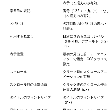
表示（左揃えのみ有効）
章番号の表記
番号（1.2.3.）・丸（•）・なし
（左揃えのみ有効）
区切り線
各項目間の区切り線の表示・
非表示
利用する見出し
目次に含める見出しレベル
（H1〜H6、デフォルトはH2・
H3）
表示位置
最初の見出し前・テーマエデ
ィターで指定・CSSクラスで
指定
スクロール
クリック時のスクロールアニ
メーションの有無
スクロール時の上部余白
クリック後のスクロール停止
位置の調整（px）
タイトルのフォントサイズ
タイトルのフォントサイズ
（px）
見出しのフォントサイズ
目次リストのフォントサイズ