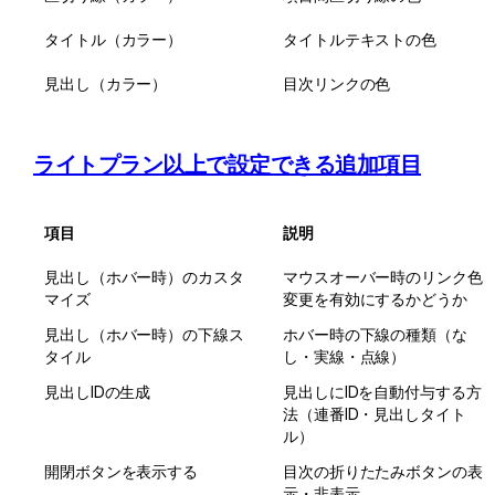
タイトル（カラー）
タイトルテキストの色
見出し（カラー）
目次リンクの色
ライトプラン以上で設定できる追加項目
項目
説明
見出し（ホバー時）のカスタ
マウスオーバー時のリンク色
マイズ
変更を有効にするかどうか
見出し（ホバー時）の下線ス
ホバー時の下線の種類（な
タイル
し・実線・点線）
見出しIDの生成
見出しにIDを自動付与する方
法（連番ID・見出しタイト
ル）
開閉ボタンを表示する
目次の折りたたみボタンの表
示・非表示