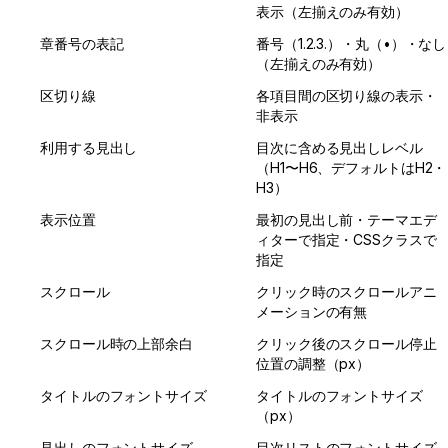
表示（左揃えのみ有効）
章番号の表記
番号（1.2.3.）・丸（•）・なし
（左揃えのみ有効）
区切り線
各項目間の区切り線の表示・
非表示
利用する見出し
目次に含める見出しレベル
（H1〜H6、デフォルトはH2・
H3）
表示位置
最初の見出し前・テーマエデ
ィターで指定・CSSクラスで
指定
スクロール
クリック時のスクロールアニ
メーションの有無
スクロール時の上部余白
クリック後のスクロール停止
位置の調整（px）
タイトルのフォントサイズ
タイトルのフォントサイズ
（px）
見出しのフォントサイズ
目次リストのフォントサイズ