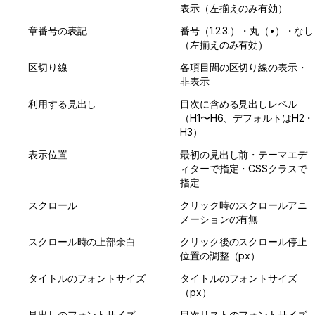
表示（左揃えのみ有効）
章番号の表記
番号（1.2.3.）・丸（•）・なし
（左揃えのみ有効）
区切り線
各項目間の区切り線の表示・
非表示
利用する見出し
目次に含める見出しレベル
（H1〜H6、デフォルトはH2・
H3）
表示位置
最初の見出し前・テーマエデ
ィターで指定・CSSクラスで
指定
スクロール
クリック時のスクロールアニ
メーションの有無
スクロール時の上部余白
クリック後のスクロール停止
位置の調整（px）
タイトルのフォントサイズ
タイトルのフォントサイズ
（px）
見出しのフォントサイズ
目次リストのフォントサイズ