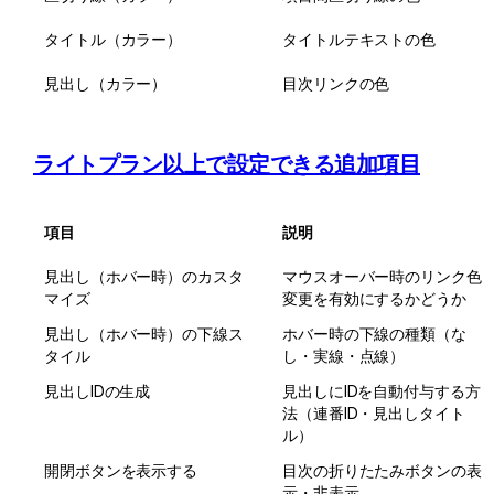
タイトル（カラー）
タイトルテキストの色
見出し（カラー）
目次リンクの色
ライトプラン以上で設定できる追加項目
項目
説明
見出し（ホバー時）のカスタ
マウスオーバー時のリンク色
マイズ
変更を有効にするかどうか
見出し（ホバー時）の下線ス
ホバー時の下線の種類（な
タイル
し・実線・点線）
見出しIDの生成
見出しにIDを自動付与する方
法（連番ID・見出しタイト
ル）
開閉ボタンを表示する
目次の折りたたみボタンの表
示・非表示